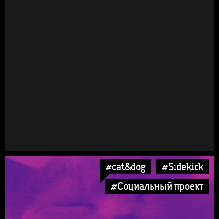
#cat&dog
#Sidekick
#Социальный проект