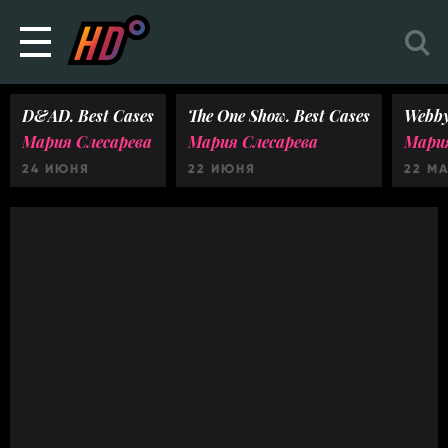
D&AD. Best Cases
The One Show. Best Cases
Webby
Мария Слесарева
Мария Слесарева
Мария
24 ИЮНЯ
22 ИЮНЯ
22 М