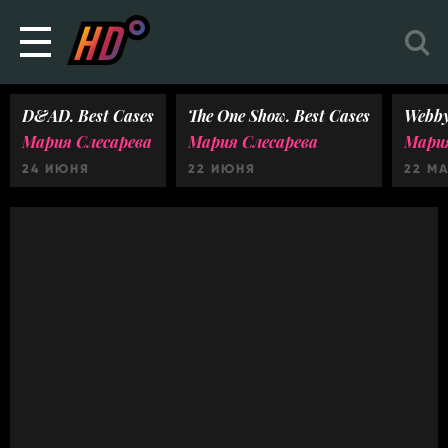
D&AD. Best Cases
The One Show. Best Cases
Webby
Мария Слесарева
Мария Слесарева
Мария
24 ИЮНЯ
22 ИЮНЯ
22 М