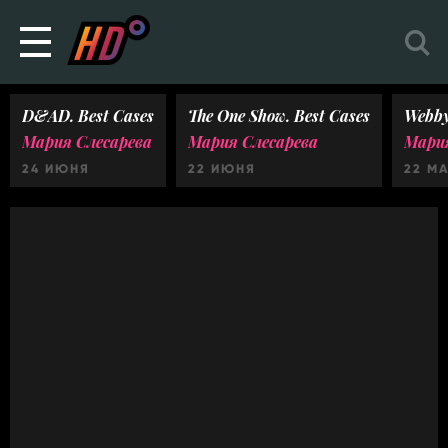
D&AD. Best Cases
The One Show. Best Cases
Webby
Мария Слесарева
Мария Слесарева
Мария
24 ИЮНЯ
22 ИЮНЯ
22 М