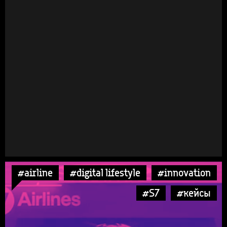
#airline
#digital lifestyle
#innovation
#S7
#кейсы