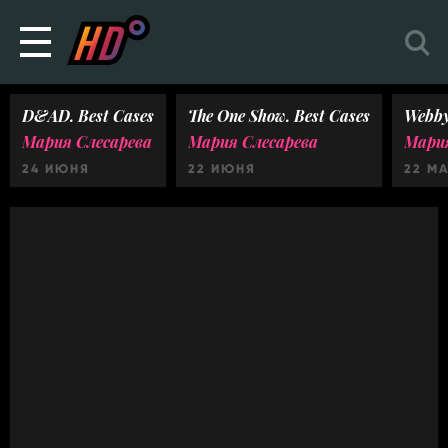
D&AD. Best Cases
The One Show. Best Cases
Webby
Мария Слесарева
Мария Слесарева
Мария
24 ИЮНЯ
22 ИЮНЯ
22 М