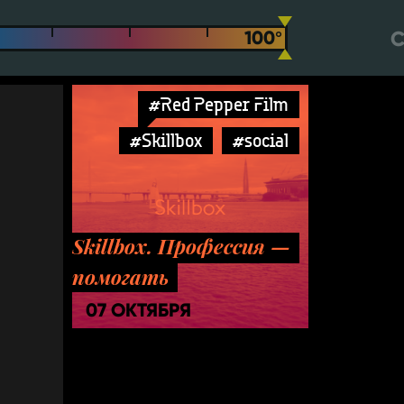
С
#Red Pepper Film
#Skillbox
#social
Skillbox. Профессия —
помогать
07 ОКТЯБРЯ