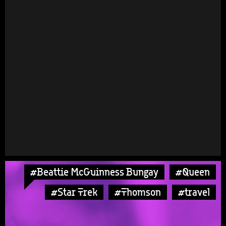
#Beattie McGuinness Bungay
#Queen
#Star Trek
#Thomson
#travel