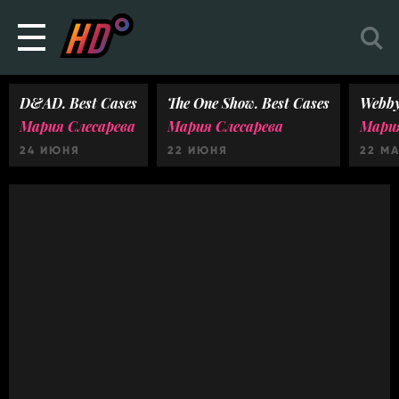
D&AD. Best Cases
The One Show. Best Cases
Webby
Мария Слесарева
Мария Слесарева
Мария
24 ИЮНЯ
22 ИЮНЯ
22 М