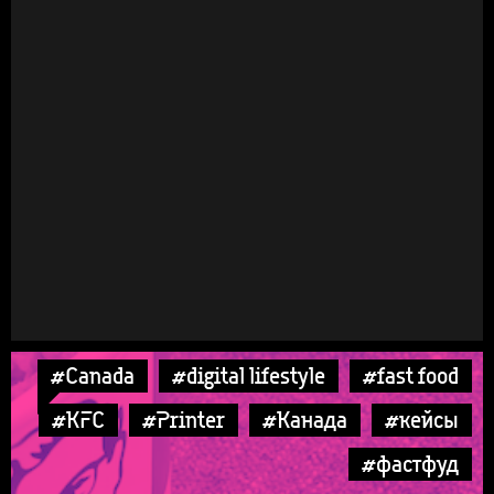
#Canada
#digital lifestyle
#fast food
#KFC
#Printer
#Канада
#кейсы
#фастфуд