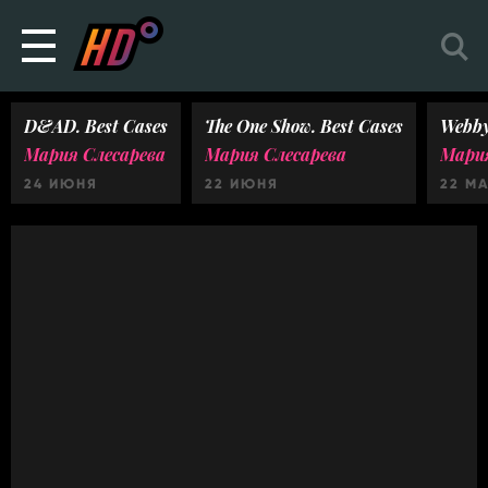
D&AD. Best Cases
The One Show. Best Cases
Webby
Мария Слесарева
Мария Слесарева
Мария
24 ИЮНЯ
22 ИЮНЯ
22 М