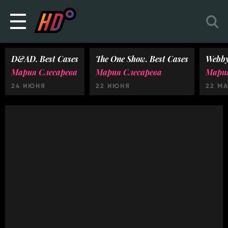
D&AD. Best Cases
The One Show. Best Cases
Webby
Мария Слесарева
Мария Слесарева
Мария
24 ИЮНЯ
22 ИЮНЯ
22 М