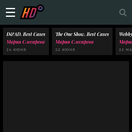
D&AD. Best Cases
The One Show. Best Cases
Webby
Мария Слесарева
Мария Слесарева
Мария
24 ИЮНЯ
22 ИЮНЯ
22 М