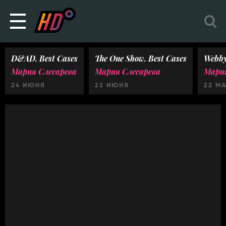
D&AD. Best Cases
The One Show. Best Cases
Webby
Мария Слесарева
Мария Слесарева
Мария
24 ИЮНЯ
22 ИЮНЯ
22 М