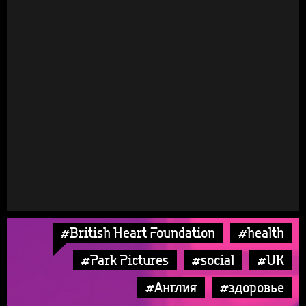
#British Heart Foundation
#health
#Park Pictures
#social
#UK
#Англия
#здоровье