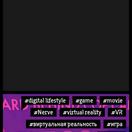
#digital lifestyle
#game
#movie
#Nerve
#virtual reality
#VR
#виртуальная реальность
#игра