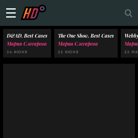
D&AD. Best Cases
The One Show. Best Cases
Webby
Мария Слесарева
Мария Слесарева
Мария
24 ИЮНЯ
22 ИЮНЯ
22 М