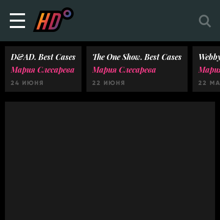
D&AD. Best Cases
The One Show. Best Cases
Webby
Мария Слесарева
Мария Слесарева
Мария
24 ИЮНЯ
22 ИЮНЯ
22 М