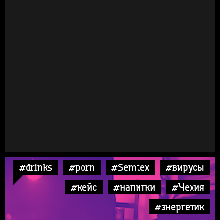
#drinks
#porn
#Semtex
#вирусы
#кейс
#напитки
#Чехия
#энергетик