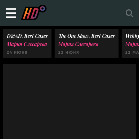
D&AD. Best Cases
The One Show. Best Cases
Webby
Мария Слесарева
Мария Слесарева
Мария
24 ИЮНЯ
22 ИЮНЯ
22 М