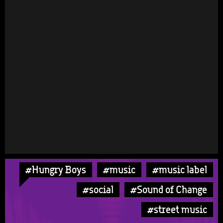
#Hungry Boys
#music
#music label
#social
#Sound of Change
#street music