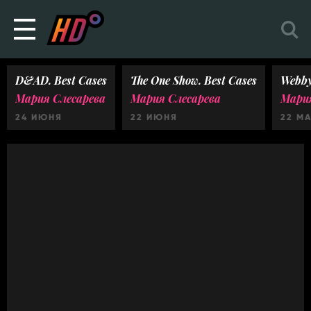
D&AD. Best Cases
The One Show. Best Cases
Webby
Мария Слесарева
Мария Слесарева
Мария
24 ИЮНЯ
22 ИЮНЯ
22 М