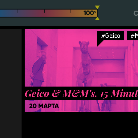
С
#Geico
#
Geico & M&M's. 15 Minut
20 МАРТА