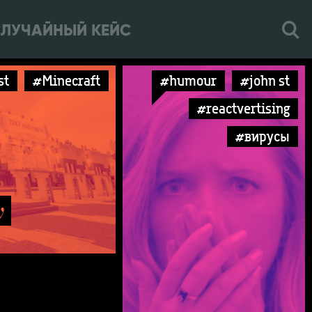
ЛУЧАЙНЫЙ КЕЙС
st
#Minecraft
#humour
#john st
#reactvertising
#вирусы
y