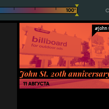
С
#john 
John St. 20th anniversar
11 АВГУСТА