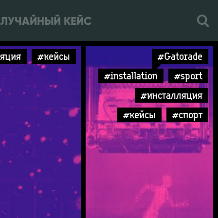
ЛУЧАЙНЫЙ КЕЙС
ляция
#кейсы
#Gatorade
#installation
#sport
#инсталляция
#кейсы
#спорт