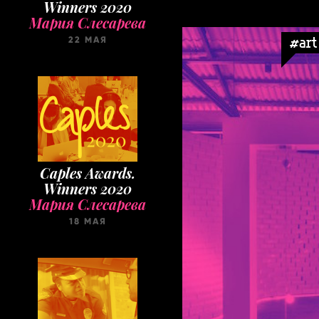
#art
Caples Awards.
Winners 2020
Мария Слесарева
18 МАЯ
Taxi Cases. Selection
Мария Слесарева
31 МАРТА