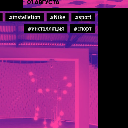
01 АВГУСТА
#installation
#Nike
#sport
#инсталляция
#спорт