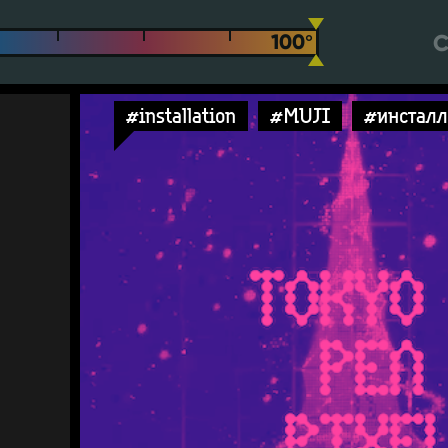
С
#installation
#MUJI
#инстал