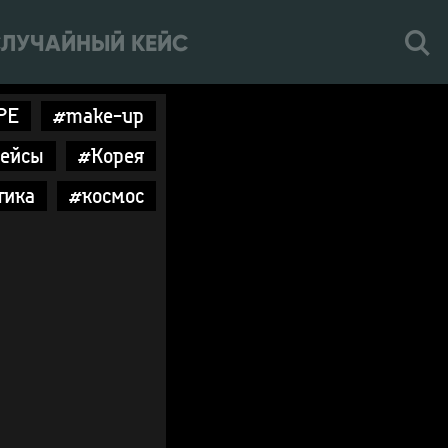
ЛУЧАЙНЫЙ КЕЙС
PE
#make-up
ейсы
#Корея
тика
#космос