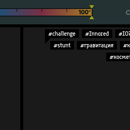
С
#challenge
#Innored
#IO
#stunt
#гравитация
#к
#косме