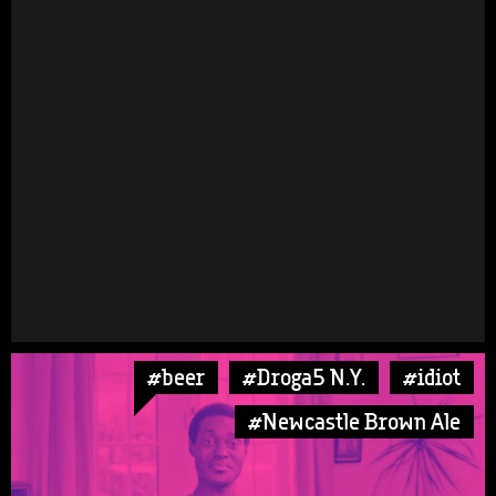
#beer
#Droga5 N.Y.
#idiot
#Newcastle Brown Ale