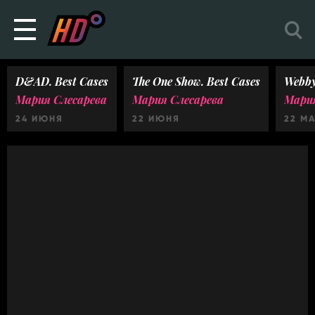
D&AD. Best Cases
The One Show. Best Cases
Webby
Мария Слесарева
Мария Слесарева
Мария
24 ИЮНЯ
22 ИЮНЯ
22 М