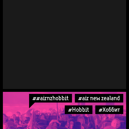
##airnzhobbit
#air new zealand
#Hobbit
#Хоббит