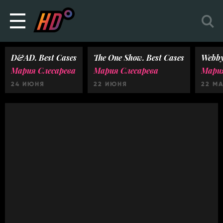
D&AD. Best Cases
The One Show. Best Cases
Webby
Мария Слесарева
Мария Слесарева
Мария
24 ИЮНЯ
22 ИЮНЯ
22 М