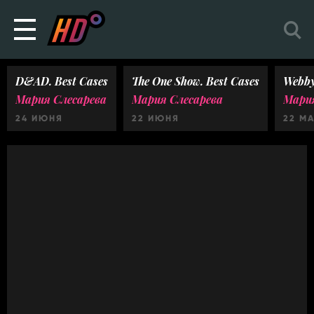
D&AD. Best Cases
The One Show. Best Cases
Webby
Мария Слесарева
Мария Слесарева
Мария
24 ИЮНЯ
22 ИЮНЯ
22 М