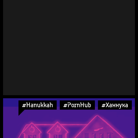
#Hanukkah
#PornHub
#Ханнука