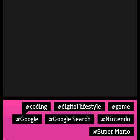
#coding
#digital lifestyle
#game
#Google
#Google Search
#Nintendo
#Super Mario