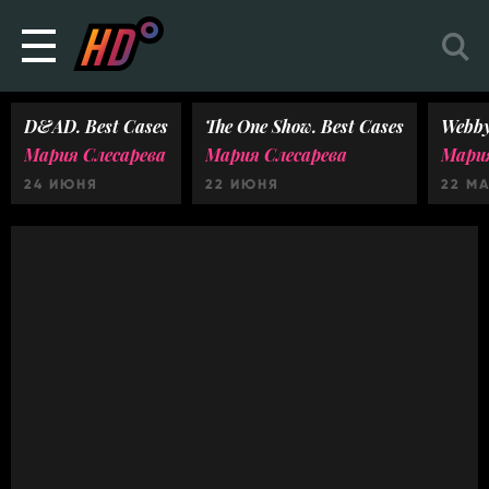
D&AD. Best Cases
The One Show. Best Cases
Webby
Мария Слесарева
Мария Слесарева
Мария
24 ИЮНЯ
22 ИЮНЯ
22 М