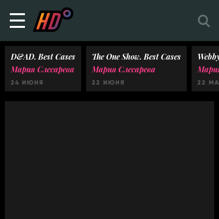
D&AD. Best Cases
The One Show. Best Cases
Webby
Мария Слесарева
Мария Слесарева
Мария
24 ИЮНЯ
22 ИЮНЯ
22 М