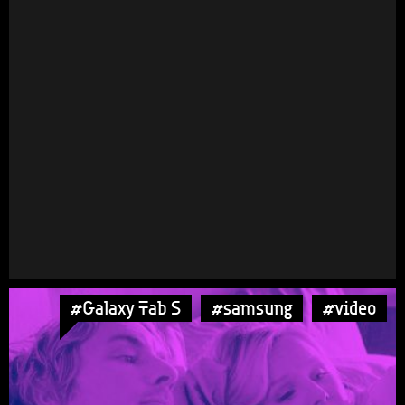
#Galaxy Tab S
#samsung
#video