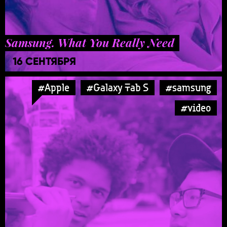
Samsung. What You Really Need
16 СЕНТЯБРЯ
#Apple
#Galaxy Tab S
#samsung
#video