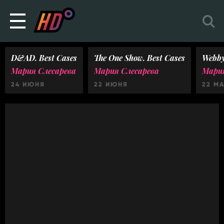
D&AD. Best Cases
The One Show. Best Cases
Webby
Мария Слесарева
Мария Слесарева
Мария
24 ИЮНЯ
22 ИЮНЯ
22 М