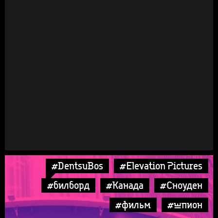
#DentsuBos
#Elevation Pictures
#билборд
#Канада
#Сноуден
#фильм
#шпион