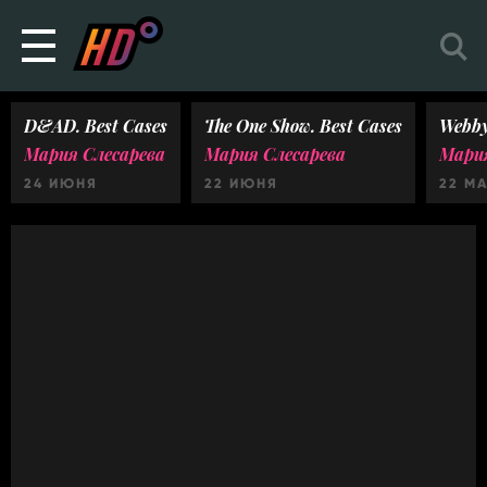
D&AD. Best Cases
The One Show. Best Cases
Webby
Мария Слесарева
Мария Слесарева
Мария
24 ИЮНЯ
22 ИЮНЯ
22 М