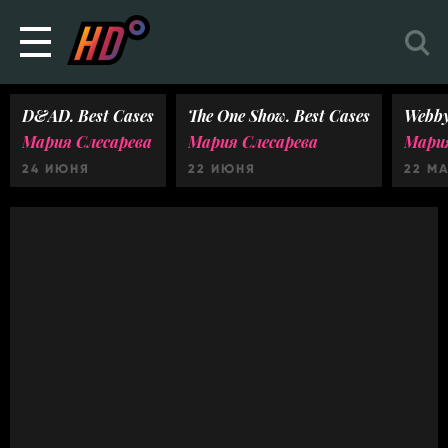
D&AD. Best Cases
The One Show. Best Cases
Webby
Мария Слесарева
Мария Слесарева
Мария
24 ИЮНЯ
22 ИЮНЯ
22 М