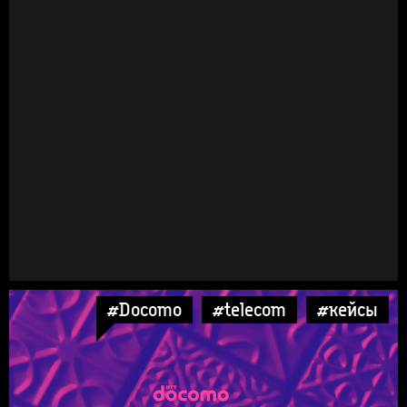
#Docomo
#telecom
#кейсы