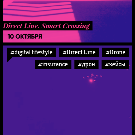
Direct Line. Smart Crossing
10 ОКТЯБРЯ
#digital lifestyle
#Direct Line
#Drone
#insurance
#дрон
#кейсы