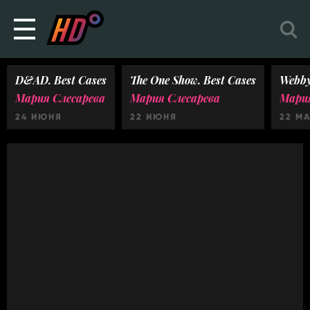
D&AD. Best Cases
The One Show. Best Cases
Webby
Мария Слесарева
Мария Слесарева
Мария
24 ИЮНЯ
22 ИЮНЯ
22 М