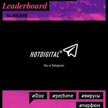
Leaderboard
14 ИЮНЯ
#Dior
#perfume
#вирусы
#парфюм