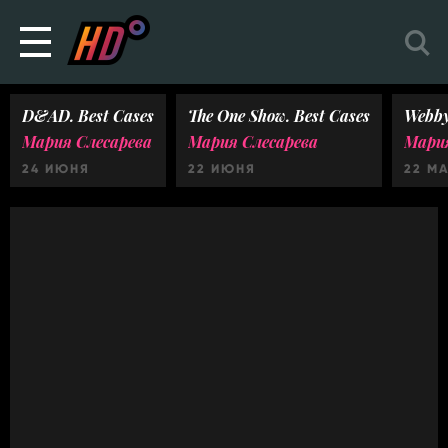
D&AD. Best Cases
The One Show. Best Cases
Webby
Мария Слесарева
Мария Слесарева
Мария
24 ИЮНЯ
22 ИЮНЯ
22 М