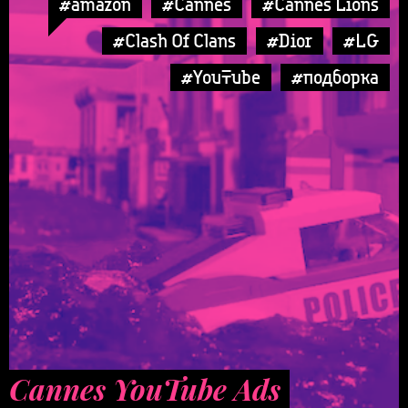
#amazon
#Cannes
#Cannes Lions
#Clash Of Clans
#Dior
#LG
#YouTube
#подборка
Cannes YouTube Ads