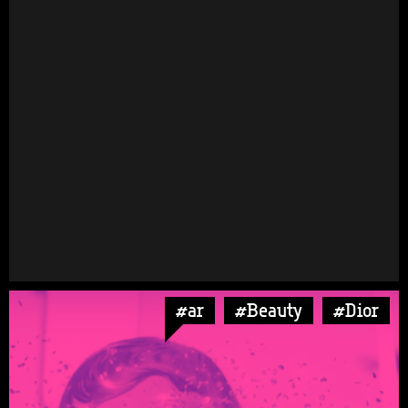
#ar
#Beauty
#Dior