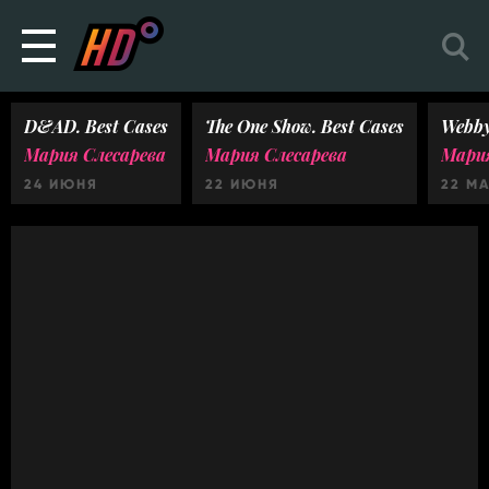
D&AD. Best Cases
The One Show. Best Cases
Webby
Мария Слесарева
Мария Слесарева
Мария
24 ИЮНЯ
22 ИЮНЯ
22 М