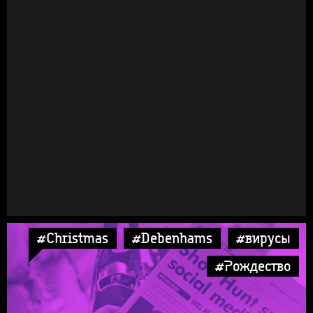
#Christmas
#Debenhams
#вирусы
#Рождество