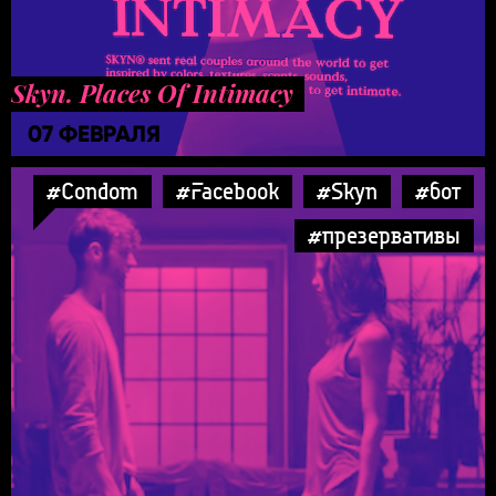
Skyn. Places Of Intimacy
07 ФЕВРАЛЯ
#Condom
#Facebook
#Skyn
#бот
#презервативы