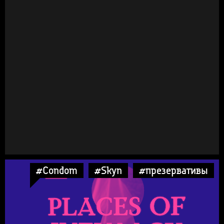
#Condom
#Skyn
#презервативы