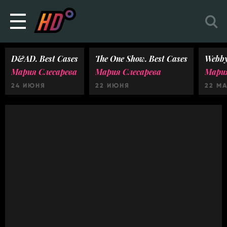
D&AD. Best Cases
The One Show. Best Cases
Webby
Мария Слесарева
Мария Слесарева
Мария
24 ИЮНЯ
22 ИЮНЯ
22 М