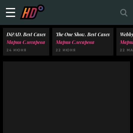
D&AD. Best Cases
The One Show. Best Cases
Webby
Мария Слесарева
Мария Слесарева
Мария
24 ИЮНЯ
22 ИЮНЯ
22 М