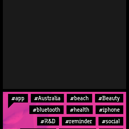
#app
#Australia
#beach
#Beauty
#bluetooth
#health
#iphone
#R&D
#reminder
#social