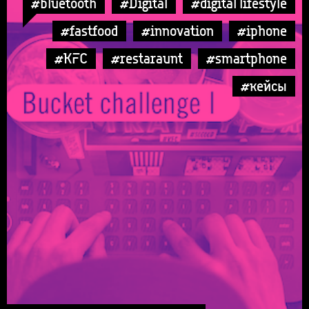
#bluetooth
#Digital
#digital lifestyle
#fastfood
#innovation
#iphone
#KFC
#restaraunt
#smartphone
#кейсы