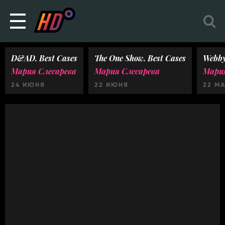
D&AD. Best Cases
The One Show. Best Cases
Webby
Мария Слесарева
Мария Слесарева
Мария
24 ИЮНЯ
22 ИЮНЯ
22 М