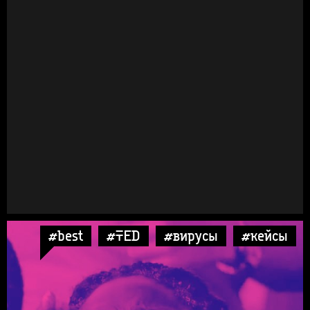
#best
#TED
#вирусы
#кейсы