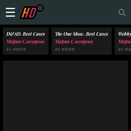
D&AD. Best Cases
The One Show. Best Cases
Webby
Мария Слесарева
Мария Слесарева
Мария
24 ИЮНЯ
22 ИЮНЯ
22 М