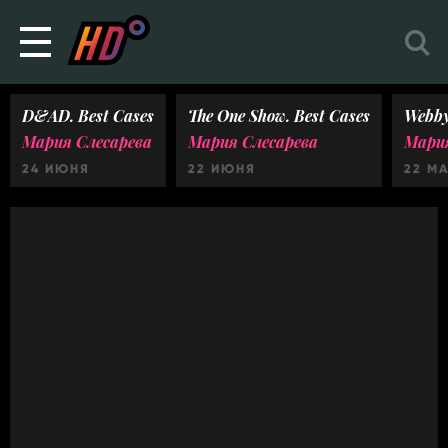
D&AD. Best Cases
The One Show. Best Cases
Webby
Мария Слесарева
Мария Слесарева
Мария
24 ИЮНЯ
22 ИЮНЯ
22 М