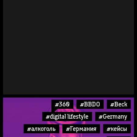
#360
#BBDO
#Beck
#digital lifestyle
#Germany
#алкоголь
#Германия
#кейсы