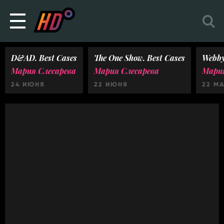
D&AD. Best Cases
The One Show. Best Cases
Webby
Мария Слесарева
Мария Слесарева
Мария
24 ИЮНЯ
22 ИЮНЯ
22 М