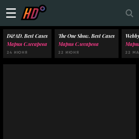
D&AD. Best Cases
The One Show. Best Cases
Webby
Мария Слесарева
Мария Слесарева
Мария
24 ИЮНЯ
22 ИЮНЯ
22 М