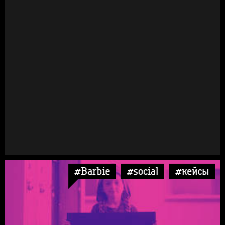
#Barbie
#social
#кейсы