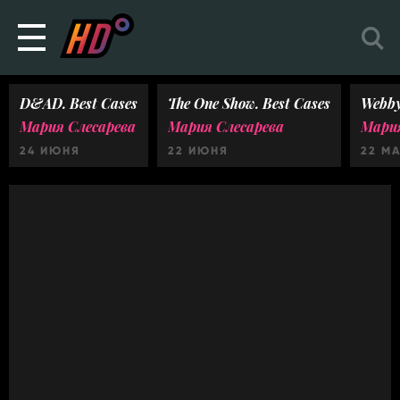
D&AD. Best Cases
The One Show. Best Cases
Webby
Мария Слесарева
Мария Слесарева
Мария
24 ИЮНЯ
22 ИЮНЯ
22 М