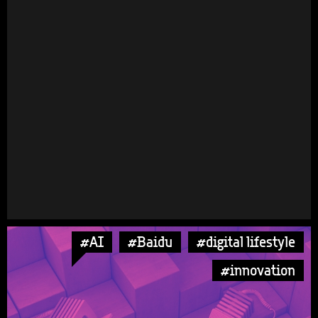
#AI
#Baidu
#digital lifestyle
#innovation