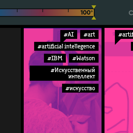
С
#AI
#art
#artif
#artificial intellegence
#IBM
#Watson
#Искусственный
интеллект
#искусство