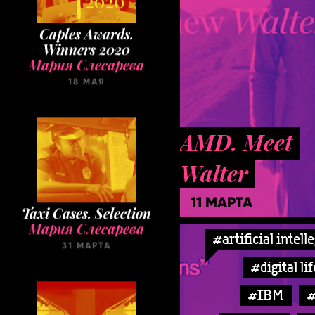
Caples Awards.
Winners 2020
Мария Слесарева
18 МАЯ
AMD. Meet
Walter
Taxi Cases. Selection
11 МАРТА
Мария Слесарева
31 МАРТА
#artificial intell
#digital li
#IBM
#