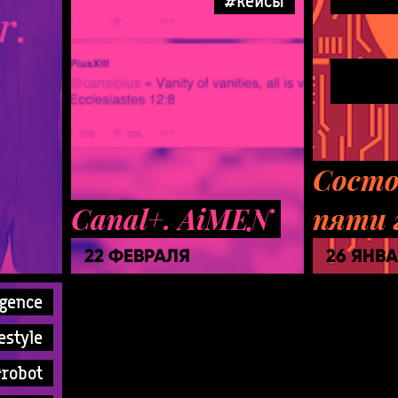
#кейсы
Состо
Canal+. AiMEN
пяти 
22 ФЕВРАЛЯ
26 ЯНВ
egence
festyle
robot