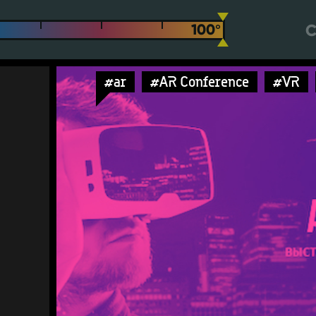
С
#ar
#AR Conference
#VR