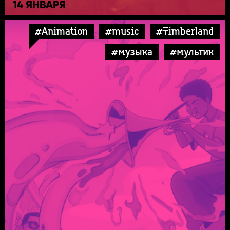
14 ЯНВАРЯ
#Animation
#music
#Timberland
#музыка
#мультик