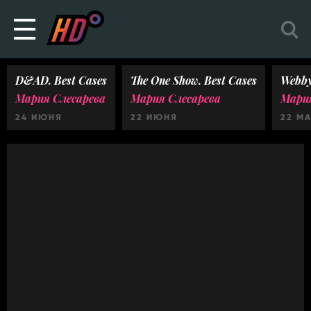
D&AD. Best Cases
The One Show. Best Cases
Webby
Мария Слесарева
Мария Слесарева
Мария
24 ИЮНЯ
22 ИЮНЯ
22 М