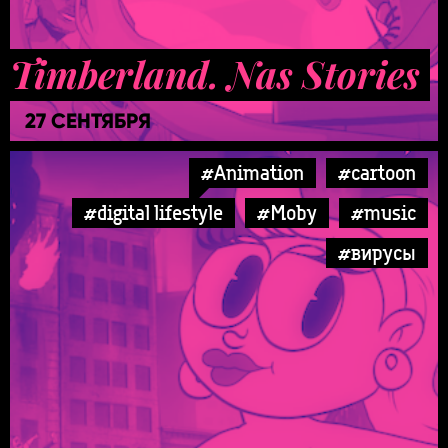
Timberland. Nas Stories
27 СЕНТЯБРЯ
#Animation
#cartoon
#digital lifestyle
#Moby
#music
#вирусы