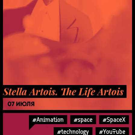
Stella Artois. The Life Artois
07 ИЮЛЯ
#Animation
#space
#SpaceX
#technology
#YouTube