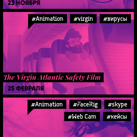
23 НОЯБРЯ
#Animation
#virgin
#вирусы
The Virgin Atlantic Safety Film
25 ФЕВРАЛЯ
#Animation
#FaceRig
#skype
#Web Cam
#кейсы