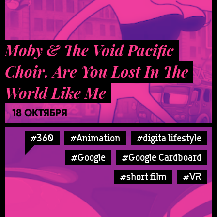
Moby & The Void Pacific
Choir. Are You Lost In The
World Like Me
18 ОКТЯБРЯ
#360
#Animation
#digita lifestyle
#Google
#Google Cardboard
#short film
#VR