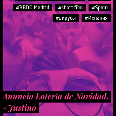
#BBDO Madrid
#short film
#Spain
#вирусы
#Испания
Anuncio Lotería de Navidad.
#Justino