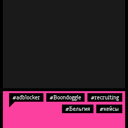
#adblocker
#Boondoggle
#recruiting
#Бельгия
#кейсы