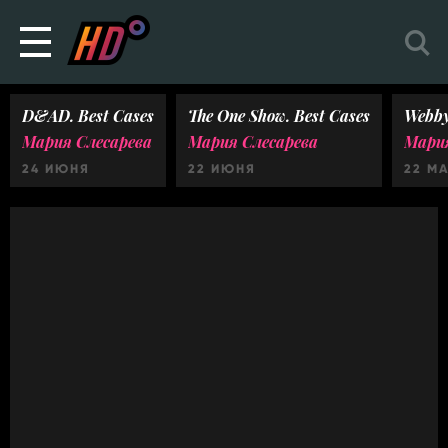
D&AD. Best Cases
The One Show. Best Cases
Webby
Мария Слесарева
Мария Слесарева
Мария
24 ИЮНЯ
22 ИЮНЯ
22 М