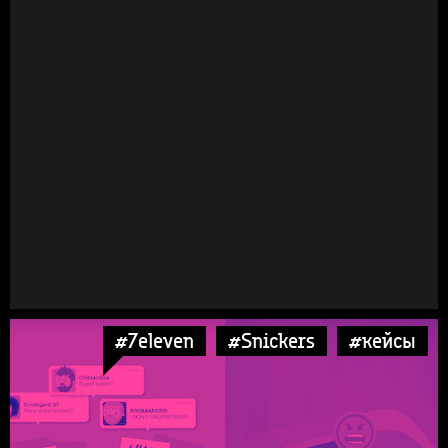
#7eleven
#Snickers
#кейсы