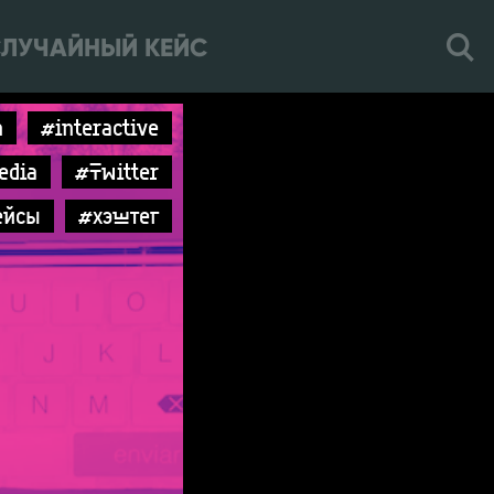
ЛУЧАЙНЫЙ КЕЙС
n
#interactive
edia
#Twitter
ейсы
#хэштег