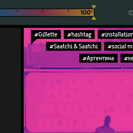
С
#Gillette
#hashtag
#installatio
#Saatchi & Saatchi
#social m
#Аргентина
#к