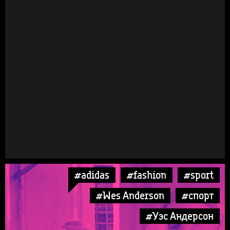
#adidas
#fashion
#sport
#Wes Anderson
#спорт
#Уэс Андерсон