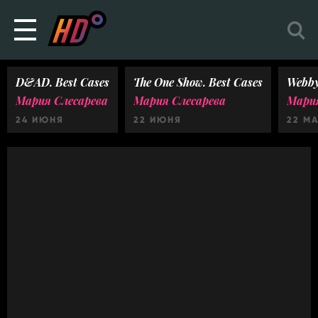
D&AD. Best Cases
The One Show. Best Cases
Webby
Мария Слесарева
Мария Слесарева
Мария
24 ИЮНЯ
22 ИЮНЯ
22 М