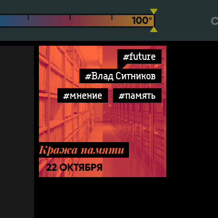
С
#future
#Влад Ситников
#мнение
#память
Кража памяти
22 ОКТЯБРЯ