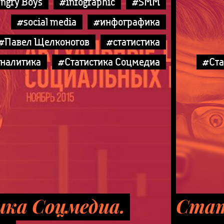
ngry Boys
#infographic
#SMM
#social media
#инфографика
#Павел Щелконогов
#статистика
аналитика
#Статистика Соцмедиа
#Ста
ка Соцмедиа.
Стат