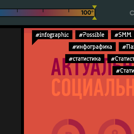
С
#infographic
#Possible
#SMM
#инфографика
#Па
#статистика
#Статист
#Стат