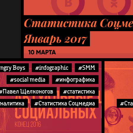
Статистика Соцме
Январь 2017
10 МАРТА
ngry Boys
#infographic
#SMM
#social media
#инфографика
#Павел Щелконогов
#статистика
аналитика
#Статистика Соцмедиа
#Ста