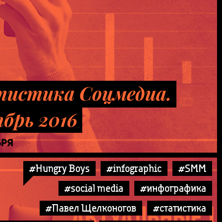
истика Соцмедиа.
брь 2016
БРЯ
#Hungry Boys
#infographic
#SMM
#social media
#инфографика
#Павел Щелконогов
#статистика