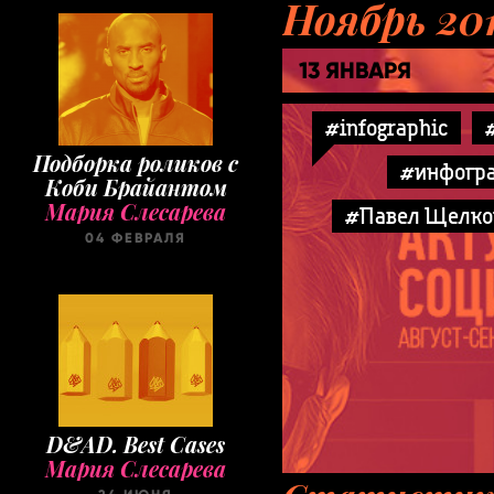
Ноябрь 20
13 ЯНВАРЯ
Подборка роликов с
#infographic
Коби Брайантом
Мария Слесарева
#инфогр
04 ФЕВРАЛЯ
#Павел Щелко
D&AD. Best Cases
Мария Слесарева
24 ИЮНЯ