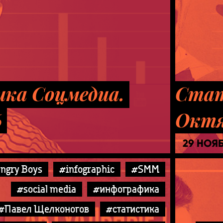
ка Соцмедиа.
Стат
6
Октя
29 НОЯ
ngry Boys
#infographic
#SMM
#social media
#инфографика
#Павел Щелконогов
#статистика