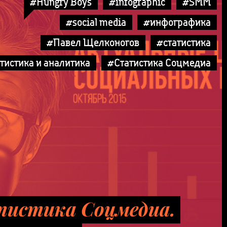
#Hungry Boys
#infographic
#SMM
#social media
#инфографика
#Павел Щелконогов
#статистика
тистика и аналитика
#Статистика Соцмедиа
истика Соцмедиа.