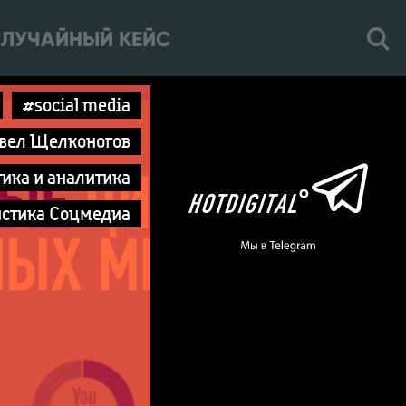
ЛУЧАЙНЫЙ КЕЙС
#social media
вел Щелконогов
ика и аналитика
истика Соцмедиа