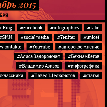
брь 2015
АБРЯ
r King
#Facebook
#infographics
#Like
#SMM
#social media
#Twitter
#unicef
#vkontakte
#YouTube
#авторское мнение
#Алиса Задорожная
#Бекмамбетов
#Владимир Азизов
#инфографика
оклассники
#Павел Щелконогов
#статья