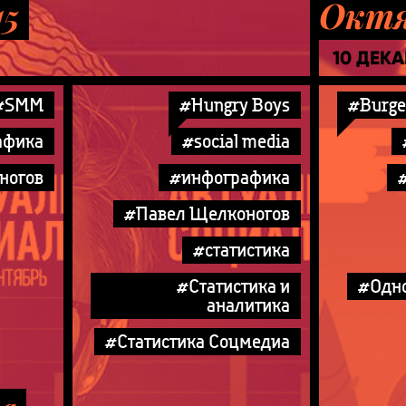
15
Октя
10 ДЕК
#SMM
#Hungry Boys
#Burge
афика
#social media
ногов
#инфографика
#Павел Щелконогов
#статистика
#Статистика и
#Одн
аналитика
#Статистика Соцмедиа