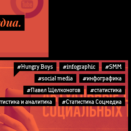
диа.
#Hungry Boys
#infographic
#SMM
#social media
#инфографика
#Павел Щелконогов
#статистика
тистика и аналитика
#Статистика Соцмедиа