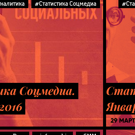
аналитика
#Статистика Соцмедиа
#Ста
ка Соцмедиа.
Стат
2016
Янва
29 МАР