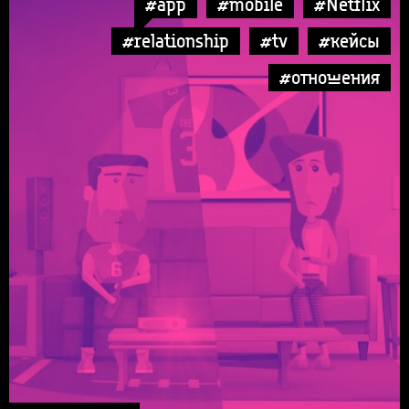
#app
#mobile
#Netflix
#relationship
#tv
#кейсы
#отношения