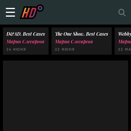
D&AD. Best Cases
The One Show. Best Cases
Webby
Мария Слесарева
Мария Слесарева
Мария
24 ИЮНЯ
22 ИЮНЯ
22 М