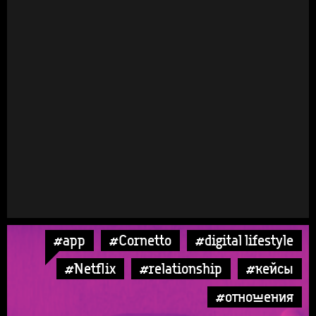
#app
#Cornetto
#digital lifestyle
#Netflix
#relationship
#кейсы
#отношения