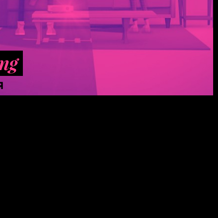
ing
Я