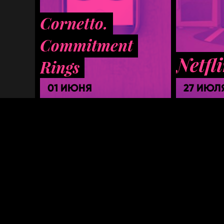
Cornetto.
Commitment
Netfl
Rings
01 ИЮНЯ
27 ИЮЛ