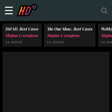
D&AD. Best Cases
The One Show. Best Cases
Webby
Мария Слесарева
Мария Слесарева
Мария
24 ИЮНЯ
22 ИЮНЯ
22 М