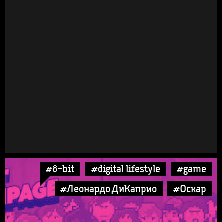
#8-bit
#digital lifestyle
#game
#Леонардо ДиКаприо
#Оскар