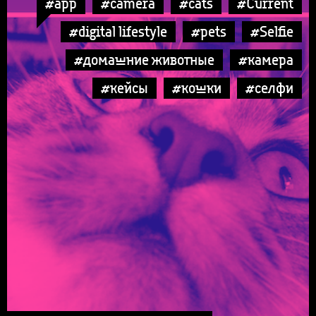
#app
#camera
#cats
#Current
#digital lifestyle
#pets
#Selfie
#домашние животные
#камера
#кейсы
#кошки
#селфи