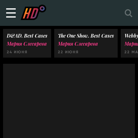
D&AD. Best Cases
The One Show. Best Cases
Webby
Мария Слесарева
Мария Слесарева
Мария
24 ИЮНЯ
22 ИЮНЯ
22 М