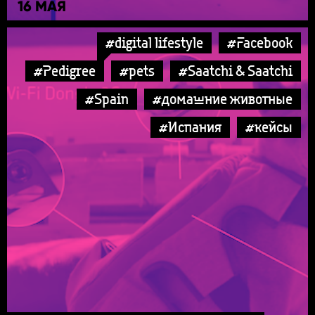
16 МАЯ
#digital lifestyle
#Facebook
#Pedigree
#pets
#Saatchi & Saatchi
#Spain
#домашние животные
#Испания
#кейсы