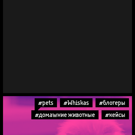
#pets
#Whiskas
#блогеры
#домашние животные
#кейсы